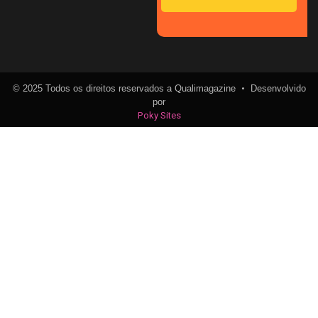
•
© 2025 Todos os direitos reservados a Qualimagazine
Desenvolvido
por
Poky Sites