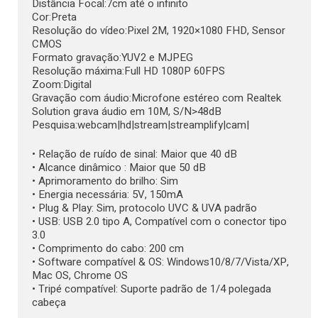
Distância Focal:7cm até o infinito
Cor:Preta
Resolução do vídeo:Pixel 2M, 1920×1080 FHD, Sensor
CMOS
Formato gravação:YUV2 e MJPEG
Resolução máxima:Full HD 1080P 60FPS
Zoom:Digital
Gravação com áudio:Microfone estéreo com Realtek
Solution grava áudio em 10M, S/N>48dB
Pesquisa:webcam|hd|stream|streamplify|cam|
• Relação de ruído de sinal: Maior que 40 dB
• Alcance dinâmico : Maior que 50 dB
• Aprimoramento do brilho: Sim
• Energia necessária: 5V, 150mA
• Plug & Play: Sim, protocolo UVC & UVA padrão
• USB: USB 2.0 tipo A, Compatível com o conector tipo
3.0
• Comprimento do cabo: 200 cm
• Software compatível & OS: Windows10/8/7/Vista/XP,
Mac OS, Chrome OS
• Tripé compatível: Suporte padrão de 1/4 polegada
cabeça