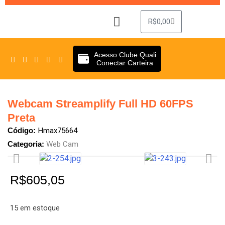
R$
0,00
Sobre Nós
Clube Quali
Acesso Clube Quali
Conectar Carteira
Webcam Streamplify Full HD 60FPS
Preta
Hmax75664
Código:
Web Cam
Categoria:
R$
605,05
15 em estoque