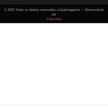
•
© 2025 Todos os direitos reservados a Qualimagazine
Desenvolvido
por
Poky Sites