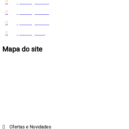
qualimagaziners
qualimagaziners
qualimagaziners
qualimagazine
Mapa do site
Produtos
Cadastro
Sobre Nós
Clube Quali
Contato
Ofertas e Novidades