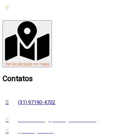
Seu endereço completo
Ver localização no mapa
Contatos
(31) 97190-4702
atendimento@qualimagazine.com.br
qualimagaziners