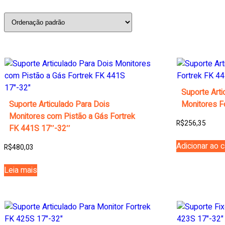
Suporte Arti
Suporte Articulado Para Dois
Monitores F
Monitores com Pistão a Gás Fortrek
R$
256,35
FK 441S 17″-32″
Adicionar ao c
R$
480,03
Leia mais