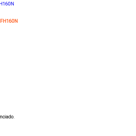
G FH160N
enciado.