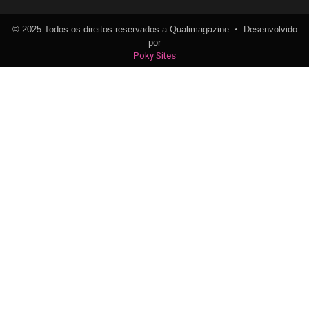
•
© 2025 Todos os direitos reservados a Qualimagazine
Desenvolvido
por
Poky Sites