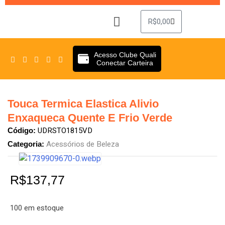
R$
0,00
Sobre Nós
Clube Quali
Acesso Clube Quali
Conectar Carteira
Touca Termica Elastica Alivio
Enxaqueca Quente E Frio Verde
UDRSTO1815VD
Código:
Acessórios de Beleza
Categoria:
R$
137,77
100 em estoque