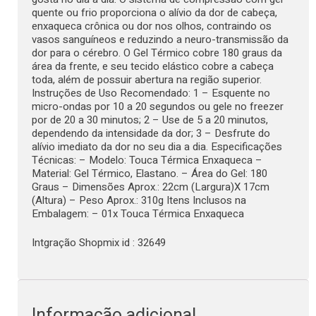
quente ou frio proporciona o alívio da dor de cabeça,
enxaqueca crônica ou dor nos olhos, contraindo os
vasos sanguíneos e reduzindo a neuro-transmissão da
dor para o cérebro. O Gel Térmico cobre 180 graus da
área da frente, e seu tecido elástico cobre a cabeça
toda, além de possuir abertura na região superior.
Instruções de Uso Recomendado: 1 – Esquente no
micro-ondas por 10 a 20 segundos ou gele no freezer
por de 20 a 30 minutos; 2 – Use de 5 a 20 minutos,
dependendo da intensidade da dor; 3 – Desfrute do
alívio imediato da dor no seu dia a dia. Especificações
Técnicas: – Modelo: Touca Térmica Enxaqueca –
Material: Gel Térmico, Elastano. – Área do Gel: 180
Graus – Dimensões Aprox.: 22cm (Largura)X 17cm
(Altura) – Peso Aprox.: 310g Itens Inclusos na
Embalagem: – 01x Touca Térmica Enxaqueca
Intgração Shopmix id : 32649
Informação adicional