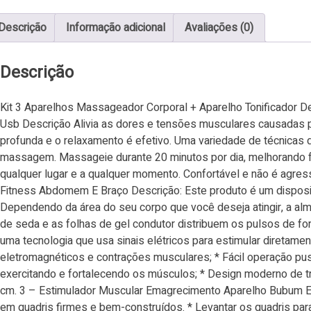
Descrição
Informação adicional
Avaliações (0)
Descrição
Kit 3 Aparelhos Massageador Corporal + Aparelho Tonificador
Usb Descrição Alivia as dores e tensões musculares causadas 
profunda e o relaxamento é efetivo. Uma variedade de técnicas
massagem. Massageie durante 20 minutos por dia, melhorando fa
qualquer lugar e a qualquer momento. Confortável e não é agress
Fitness Abdomem E Braço Descrição: Este produto é um disposit
Dependendo da área do seu corpo que você deseja atingir, a alm
de seda e as folhas de gel condutor distribuem os pulsos de fo
uma tecnologia que usa sinais elétricos para estimular diretamen
eletromagnéticos e contrações musculares; * Fácil operação pus
exercitando e fortalecendo os músculos; * Design moderno de tre
cm. 3 – Estimulador Muscular Emagrecimento Aparelho Bubum Em
em quadris firmes e bem-construídos. * Levantar os quadris para t