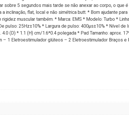
sligar sobre 5 segundos mais tarde se não anexar ao corpo, o que
a inclinação, flat, local e não simétrica butt. * Bom ajudante par
r e rigidez muscular também. * Marca: EMS * Modelo: Turbo * Linha:
xa De pulso: 25Hz±10% * Largura de pulso: 400µs±10% * Nível de
ox. 4.0 (D) * 1.1 (H) cm/1.6*0.4 polegada * Pad Tamanho: aprox.
en – 1 Eletroestimulador glúteos – 2 Eletroestimulador Braços 