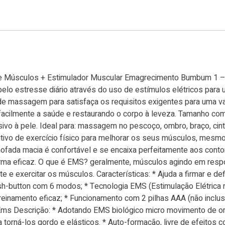
 De Músculos + Estimulador Muscular Emagrecimento Bumbum 1 
pelo estresse diário através do uso de estímulos elétricos pa
 de massagem para satisfaça os requisitos exigentes para uma 
cilmente a saúde e restaurando o corpo à leveza. Tamanho comp
ivo à pele. Ideal para: massagem no pescoço, ombro, braço, cintu
ivo de exercício físico para melhorar os seus músculos, mesmo
ofada macia é confortável e se encaixa perfeitamente aos conto
rma eficaz. O que é EMS? geralmente, músculos agindo em respos
te e exercitar os músculos. Características: * Ajuda a firmar e d
h-button com 6 modos; * Tecnologia EMS (Estimulação Elétrica mu
inamento eficaz; * Funcionamento com 2 pilhas AAA (não inclusas
s Descrição: * Adotando EMS biológico micro movimento de ond
orná-los gordo e elásticos. * Auto-formação, livre de efeitos col