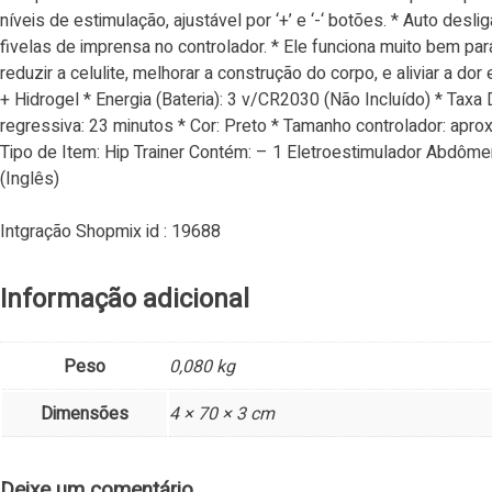
níveis de estimulação, ajustável por ‘+’ e ‘-‘ botões. * Auto de
fivelas de imprensa no controlador. * Ele funciona muito bem para 
reduzir a celulite, melhorar a construção do corpo, e aliviar a do
+ Hidrogel * Energia (Bateria): 3 v/CR2030 (Não Incluído) * Ta
regressiva: 23 minutos * Cor: Preto * Tamanho controlador: apr
Tipo de Item: Hip Trainer Contém: – 1 Eletroestimulador Abdôm
(Inglês)
Intgração Shopmix id : 19688
Informação adicional
Peso
0,080 kg
Dimensões
4 × 70 × 3 cm
Deixe um comentário