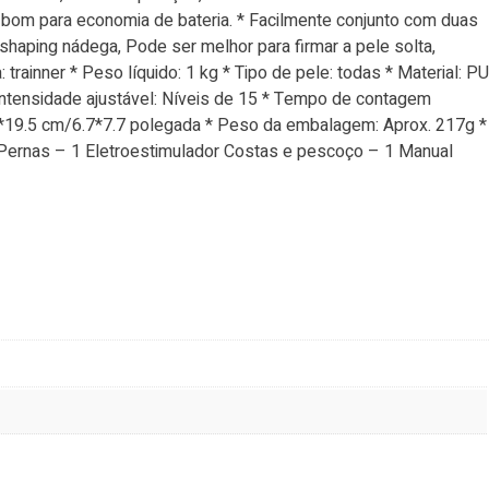
 é bom para economia de bateria. * Facilmente conjunto com duas
a shaping nádega, Pode ser melhor para firmar a pele solta,
 trainner * Peso líquido: 1 kg * Tipo de pele: todas * Material: PU
 Intensidade ajustável: Níveis de 15 * Tempo de contagem
 17*19.5 cm/6.7*7.7 polegada * Peso da embalagem: Aprox. 217g *
e Pernas – 1 Eletroestimulador Costas e pescoço – 1 Manual