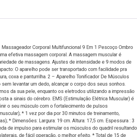
– Massageador Corporal Multifuncional 9 Em 1 Pescoço Ombro
ra uma efetiva massagem corporal. A massagem muscular é
variedade de massagens. Ajustes de intensidade e 9 modos de
acto: O aparelho pode ser transportado com facilidade pra
ra, coxa e panturrilha. 2 – Aparelho Tonificador De Músculos
 sem levantar um dedo, alcançar o corpo dos seus sonhos.
rnos da sua pele, enquanto os eletrodos utilizando a impressão
ta a sinais do cérebro. EMS (Estimulação Elétrica Muscular) é
efinir o seu músculo com o fortalecimento de pulsos
scular); * 1 vez por dia por 30 minutos de treinamento,
); * Dimensões: Largura: 19 cm. Altura: 17,5 cm. Espessura : 3
a de impulso para estimular os músculos do quadril resultando
aterais, de fácil operação, o melhor efeito. * Total de 15 de