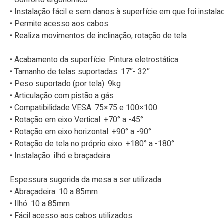
• Conforto ergonômico
• Instalação fácil e sem danos à superfície em que foi instala
• Permite acesso aos cabos
• Realiza movimentos de inclinação, rotação de tela
• Acabamento da superfície: Pintura eletrostática
• Tamanho de telas suportadas: 17″- 32″
• Peso suportado (por tela): 9kg
• Articulação com pistão a gás
• Compatibilidade VESA: 75×75 e 100×100
• Rotação em eixo Vertical: +70° a -45°
• Rotação em eixo horizontal: +90° a -90°
• Rotação de tela no próprio eixo: +180° a -180°
• Instalação: ilhó e braçadeira
Espessura sugerida da mesa a ser utilizada:
• Abraçadeira: 10 a 85mm
• Ilhó: 10 a 85mm
• Fácil acesso aos cabos utilizados