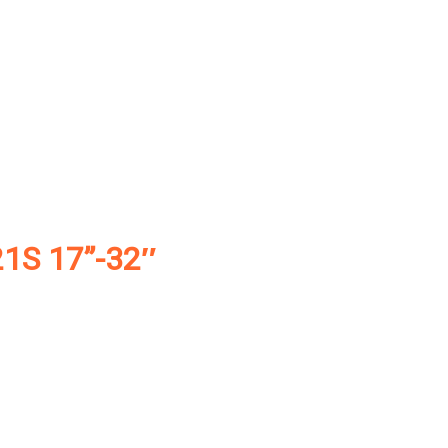
21S 17”-32″