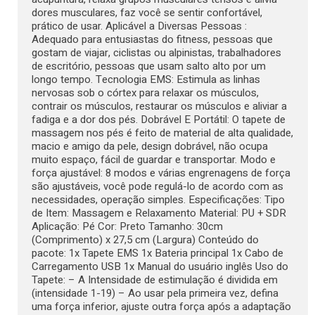
dores musculares, faz você se sentir confortável,
prático de usar. Aplicável a Diversas Pessoas :
Adequado para entusiastas do fitness, pessoas que
gostam de viajar, ciclistas ou alpinistas, trabalhadores
de escritório, pessoas que usam salto alto por um
longo tempo. Tecnologia EMS: Estimula as linhas
nervosas sob o córtex para relaxar os músculos,
contrair os músculos, restaurar os músculos e aliviar a
fadiga e a dor dos pés. Dobrável E Portátil: O tapete de
massagem nos pés é feito de material de alta qualidade,
macio e amigo da pele, design dobrável, não ocupa
muito espaço, fácil de guardar e transportar. Modo e
força ajustável: 8 modos e várias engrenagens de força
são ajustáveis, você pode regulá-lo de acordo com as
necessidades, operação simples. Especificações: Tipo
de Item: Massagem e Relaxamento Material: PU + SDR
Aplicação: Pé Cor: Preto Tamanho: 30cm
(Comprimento) x 27,5 cm (Largura) Conteúdo do
pacote: 1x Tapete EMS 1x Bateria principal 1x Cabo de
Carregamento USB 1x Manual do usuário inglês Uso do
Tapete: – A Intensidade de estimulação é dividida em
(intensidade 1-19) – Ao usar pela primeira vez, defina
uma força inferior, ajuste outra força após a adaptação