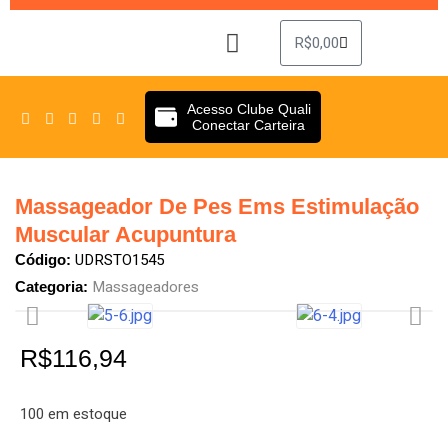
R$
0,00
Sobre Nós
Clube Quali
Acesso Clube Quali
Conectar Carteira
Massageador De Pes Ems Estimulação
Muscular Acupuntura
UDRSTO1545
Código:
Massageadores
Categoria:
R$
116,94
100 em estoque