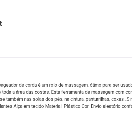
t
geador de corda é um rolo de massagem, ótimo para ser usado 
 toda a área das costas. Esta ferramenta de massagem com corda
.Use também nas solas dos pés, na cintura, panturrilhas, coxas…Sim
lantes Alça em tecido Material: Plástico Cor: Envio aleatório c