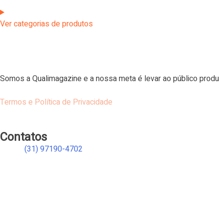
Ver categorias de produtos
Somos a Qualimagazine e a nossa meta é levar ao público produ
Termos e Política de Privacidade
Contatos
(31) 97190-4702
atendimento@qualimagazine.com.br
qualimagaziners
qualimagaziners
qualimagaziners
qualimagaziners