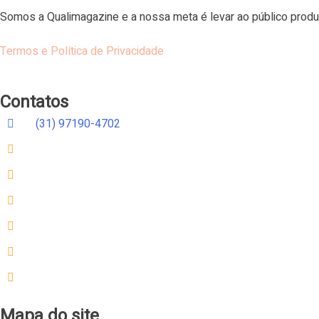
Somos a Qualimagazine e a nossa meta é levar ao público produ
Termos e Política de Privacidade
Contatos
(31) 97190-4702
atendimento@qualimagazine.com.br
qualimagaziners
qualimagaziners
qualimagaziners
qualimagaziners
qualimagazine
Mapa do site