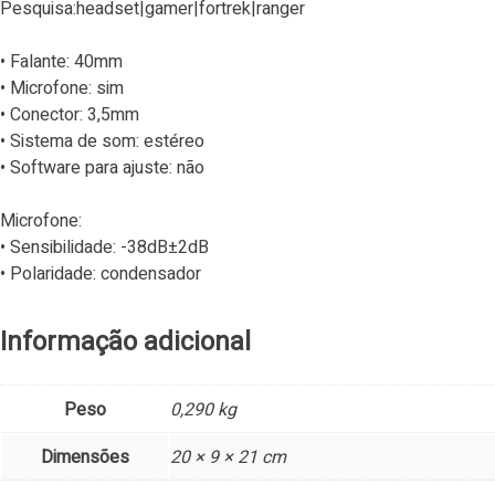
Pesquisa:headset|gamer|fortrek|ranger
• Falante: 40mm
• Microfone: sim
• Conector: 3,5mm
• Sistema de som: estéreo
• Software para ajuste: não
Microfone:
• Sensibilidade: -38dB±2dB
• Polaridade: condensador
Informação adicional
Peso
0,290 kg
Dimensões
20 × 9 × 21 cm