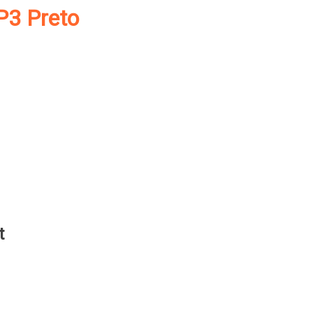
P3 Preto
t