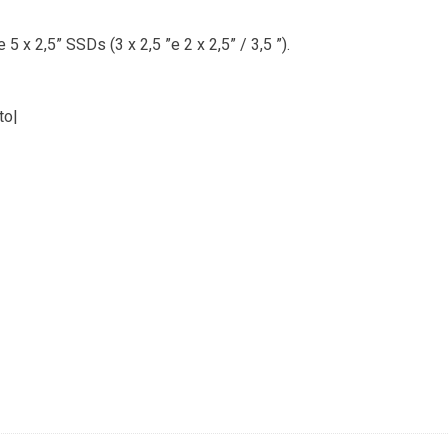
 x 2,5” SSDs (3 x 2,5 ”e 2 x 2,5” / 3,5 ”).
to|