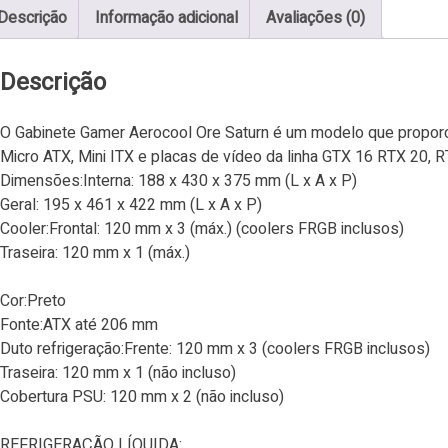
Descrição
Informação adicional
Avaliações (0)
Descrição
O Gabinete Gamer Aerocool Ore Saturn é um modelo que proporci
Micro ATX, Mini ITX e placas de vídeo da linha GTX 16 RTX 20, 
Dimensões:Interna: 188 x 430 x 375 mm (L x A x P)
Geral: 195 x 461 x 422 mm (L x A x P)
Cooler:Frontal: 120 mm x 3 (máx.) (coolers FRGB inclusos)
Traseira: 120 mm x 1 (máx.)
Cor:Preto
Fonte:ATX até 206 mm
Duto refrigeração:Frente: 120 mm x 3 (coolers FRGB inclusos)
Traseira: 120 mm x 1 (não incluso)
Cobertura PSU: 120 mm x 2 (não incluso)
REFRIGERAÇÃO LÍQUIDA: