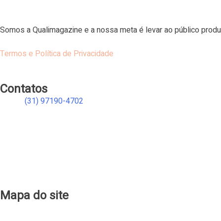
Somos a Qualimagazine e a nossa meta é levar ao público produ
Termos e Política de Privacidade
Contatos
(31) 97190-4702
atendimento@qualimagazine.com.br
qualimagaziners
qualimagaziners
qualimagaziners
qualimagaziners
qualimagazine
Mapa do site
Produtos