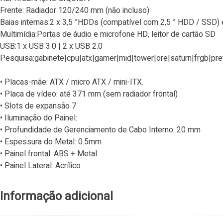
Frente: Radiador 120/240 mm (não incluso)
Baias internas:2 x 3,5 ”HDDs (compatível com 2,5 ” HDD / SSD) e 5
Multimídia:Portas de áudio e microfone HD, leitor de cartão SD
USB:1 x USB 3.0 | 2 x USB 2.0
Pesquisa:gabinete|cpu|atx|gamer|mid|tower|ore|saturn|frgb|pre
• Placas-mãe: ATX / micro ATX / mini-ITX.
• Placa de vídeo: até 371 mm (sem radiador frontal)
• Slots de expansão 7
• Iluminação do Painel:
• Profundidade de Gerenciamento de Cabo Interno: 20 mm
• Espessura do Metal: 0.5mm
• Painel frontal: ABS + Metal
• Painel Lateral: Acrílico
Informação adicional