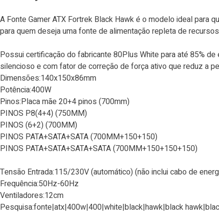
A Fonte Gamer ATX Fortrek Black Hawk é o modelo ideal para qu
para quem deseja uma fonte de alimentação repleta de recursos
Possui certificação do fabricante 80Plus White para até 85% de
silencioso e com fator de correção de força ativo que reduz a pe
Dimensões:140x150x86mm
Potência:400W
Pinos:Placa mãe 20+4 pinos (700mm)
PINOS P8(4+4) (750MM)
PINOS (6+2) (700MM)
PINOS PATA+SATA+SATA (700MM+150+150)
PINOS PATA+SATA+SATA+SATA (700MM+150+150+150)
Tensão Entrada:115/230V (automático) (não inclui cabo de energ
Frequência:50Hz-60Hz
Ventiladores:12cm
Pesquisa:fonte|atx|400w|400|white|black|hawk|black hawk|bla