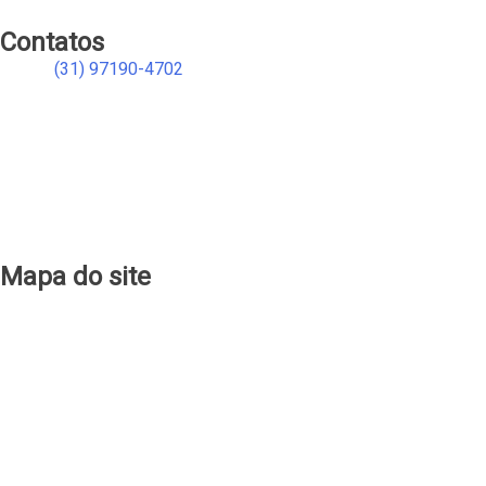
Contatos
(31) 97190-4702
atendimento@qualimagazine.com.br
qualimagaziners
qualimagaziners
qualimagaziners
qualimagaziners
qualimagazine
Mapa do site
Produtos
Cadastro
Sobre Nós
Clube Quali