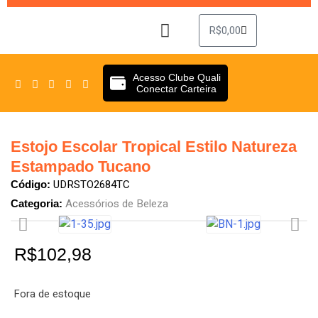
R$
0,00
Sobre Nós
Clube Quali
Acesso Clube Quali
Conectar Carteira
Estojo Escolar Tropical Estilo Natureza
Estampado Tucano
UDRSTO2684TC
Código:
Acessórios de Beleza
Categoria:
R$
102,98
Fora de estoque