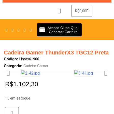
R$
0,00
Sobre Nós
Clube Quali
Acesso Clube Quali
Conectar Carteira
Cadeira Gamer ThunderX3 TGC12 Preta
Hmax61900
Código:
Cadeira Gamer
Categoria:
R$
1.102,30
15 em estoque