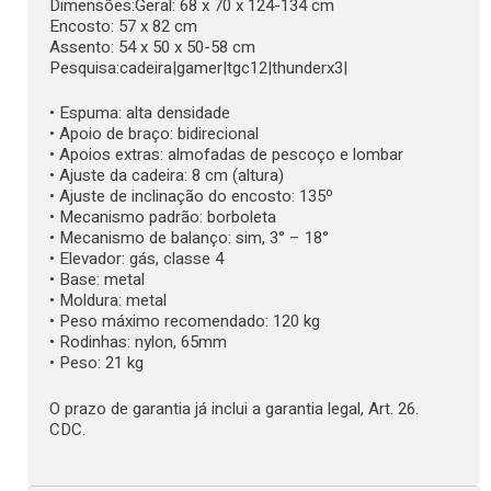
Dimensões:Geral: 68 x 70 x 124-134 cm
Encosto: 57 x 82 cm
Assento: 54 x 50 x 50-58 cm
Pesquisa:cadeira|gamer|tgc12|thunderx3|
• Espuma: alta densidade
• Apoio de braço: bidirecional
• Apoios extras: almofadas de pescoço e lombar
• Ajuste da cadeira: 8 cm (altura)
• Ajuste de inclinação do encosto: 135º
• Mecanismo padrão: borboleta
• Mecanismo de balanço: sim, 3° – 18°
• Elevador: gás, classe 4
• Base: metal
• Moldura: metal
• Peso máximo recomendado: 120 kg
• Rodinhas: nylon, 65mm
• Peso: 21 kg
O prazo de garantia já inclui a garantia legal, Art. 26.
CDC.