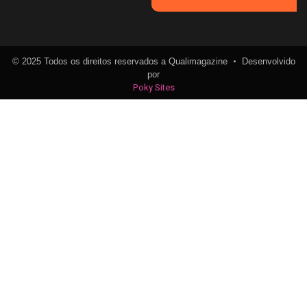
•
© 2025 Todos os direitos reservados a Qualimagazine
Desenvolvido
por
Poky Sites