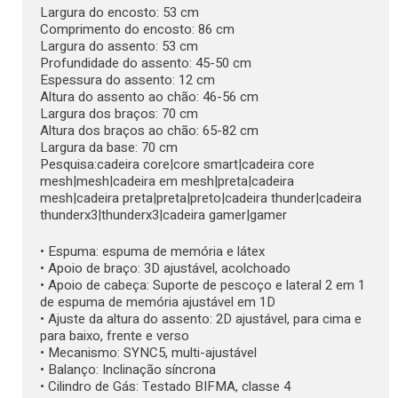
Largura do encosto: 53 cm
Comprimento do encosto: 86 cm
Largura do assento: 53 cm
Profundidade do assento: 45-50 cm
Espessura do assento: 12 cm
Altura do assento ao chão: 46-56 cm
Largura dos braços: 70 cm
Altura dos braços ao chão: 65-82 cm
Largura da base: 70 cm
Pesquisa:cadeira core|core smart|cadeira core
mesh|mesh|cadeira em mesh|preta|cadeira
mesh|cadeira preta|preta|preto|cadeira thunder|cadeira
thunderx3|thunderx3|cadeira gamer|gamer
• Espuma: espuma de memória e látex
• Apoio de braço: 3D ajustável, acolchoado
• Apoio de cabeça: Suporte de pescoço e lateral 2 em 1
de espuma de memória ajustável em 1D
• Ajuste da altura do assento: 2D ajustável, para cima e
para baixo, frente e verso
• Mecanismo: SYNC5, multi-ajustável
• Balanço: Inclinação síncrona
• Cilindro de Gás: Testado BIFMA, classe 4