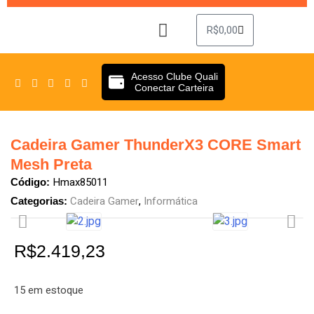
R$
0,00
Sobre Nós
Clube Quali
Acesso Clube Quali
Conectar Carteira
Cadeira Gamer ThunderX3 CORE Smart
Mesh Preta
Hmax85011
Código:
Cadeira Gamer
,
Informática
Categorias:
R$
2.419,23
15 em estoque