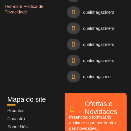
Termos e Política de
Privacidade
qualimagaziners
qualimagaziners
qualimagaziners
qualimagaziners
qualimagazine
Mapa do site
Ofertas e
Produtos
Novidades
Preencha o formulário
Cadastro
abaixo e fique por dentro
Sobre Nós
das novidades.