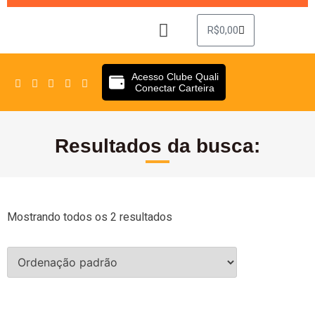
R$
0,00
Sobre Nós
Clube Quali
Acesso Clube Quali
Conectar Carteira
Resultados da busca:
Mostrando todos os 2 resultados