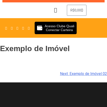
R$
0,00
Sobre Nós
Clube Quali
Acesso Clube Quali
Conectar Carteira
Exemplo de Imóvel
Next:
Exemplo de Imóvel 02