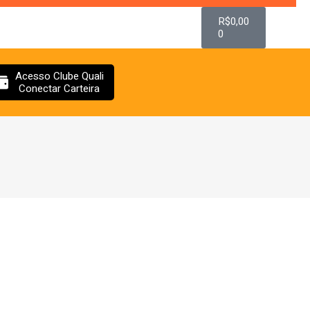
R$
0,00
0
Acesso Clube Quali
Conectar Carteira