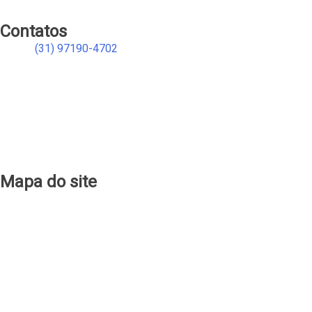
Contatos
(31) 97190-4702
atendimento@qualimagazine.com.br
qualimagaziners
qualimagaziners
qualimagaziners
qualimagaziners
qualimagazine
Mapa do site
Produtos
Cadastro
Sobre Nós
Clube Quali